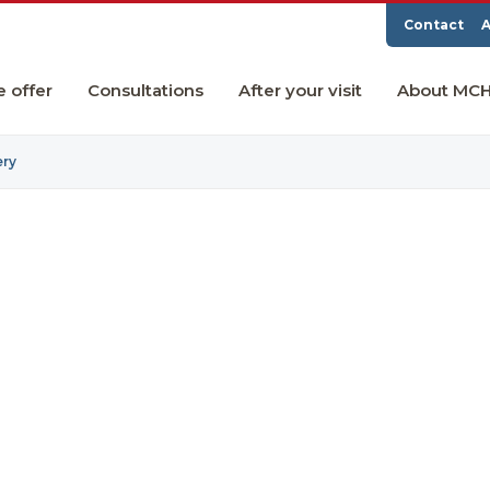
Contact
A
e offer
Consultations
After your visit
About MC
ery