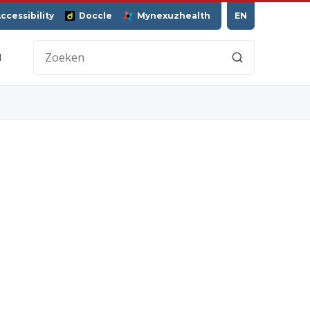
ccessibility
Doccle
Mynexuzhealth
EN
H