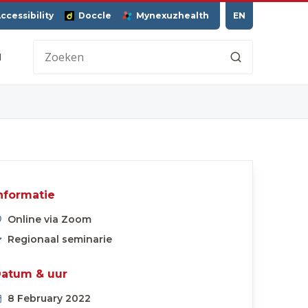
ccessibility
Doccle
Mynexuzhealth
EN
H
nformatie
Online via Zoom
Regionaal seminarie
atum & uur
8 February 2022