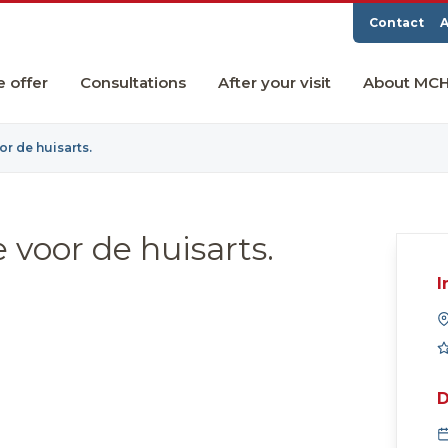
Contact
A
e offer
Consultations
After your visit
About MC
r de huisarts.
 voor de huisarts.
I
D